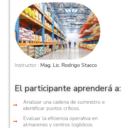
osión en
Instructor :
Mag. Lic. Rodrigo Stacco
ón
Curso: Análisis de Vibracione
Mantenimiento
El participante aprenderá a:
Analizar una cadena de suministro e
identificar puntos críticos.
Evaluar la eficiencia operativa en
almacenes y centros logísticos.