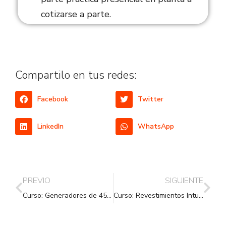
cotizarse a parte.
Compartilo en tus redes:
Facebook
Twitter
LinkedIn
WhatsApp
PREVIO
SIGUIENTE
Curso: Generadores de 45, 142 y 300mw refrigerados por aire y por hidrógeno
Curso: Revestimientos Intumescentes – Protección Pasiva Contra Fuego