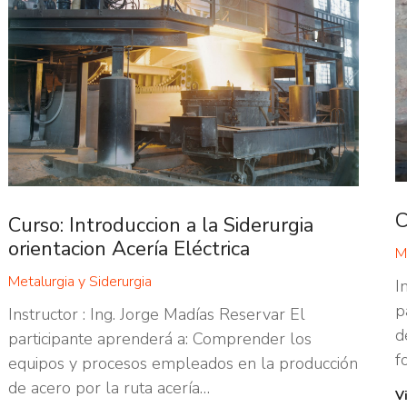
C
Curso: Introduccion a la Siderurgia
orientacion Acería Eléctrica
M
Metalurgia y Siderurgia
I
p
Instructor : Ing. Jorge Madías Reservar El
d
participante aprenderá a: Comprender los
f
equipos y procesos empleados en la producción
de acero por la ruta acería…
V