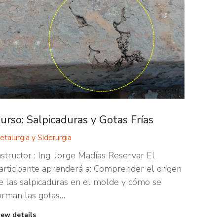
urso: Salpicaduras y Gotas Frías
etalurgia y Siderurgia
nstructor : Ing. Jorge Madías Reservar El
articipante aprenderá a: Comprender el origen
e las salpicaduras en el molde y cómo se
orman las gotas…
iew details