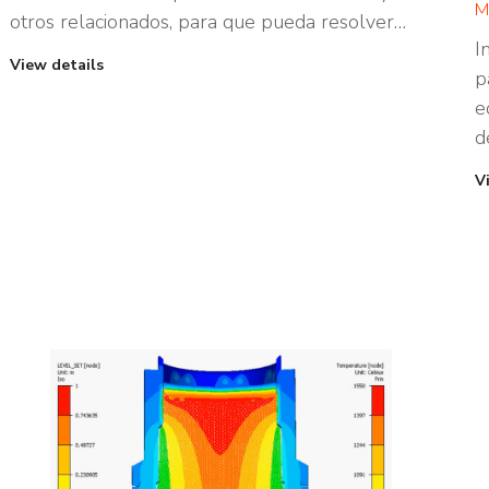
M
otros relacionados, para que pueda resolver…
I
View details
p
e
d
V