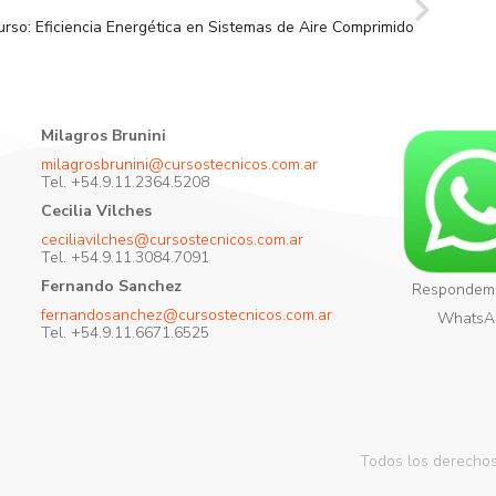
urso: Eficiencia Energética en Sistemas de Aire Comprimido
Milagros Brunini
milagrosbrunini@cursostecnicos.com.ar
Tel. +54.9.11.2364.5208
Cecilia Vilches
ceciliavilches@cursostecnicos.com.ar
Tel. +54.9.11.3084.7091
Fernando Sanchez
Respondem
fernandosanchez@cursostecnicos.com.ar
WhatsA
Tel. +54.9.11.6671.6525
Todos los derechos