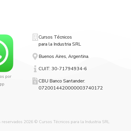
Cursos Técnicos
para la Industria SRL
Buenos Aires, Argentina.
CUIT: 30-71794934-6
os por
CBU Banco Santander:
pp
0720014420000003740172
 reservados 2026 © Cursos Técnicos para la Industria SRL