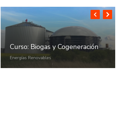
Curso: Biogas y Cogeneración
Energías Renovables
Cur
de 
Eól
Ener