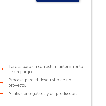
en
Curso: Ahorro de Energía en
o
Plantas Industriales
Energías Renovables
Tareas para un correcto mantenimiento
de un parque.
Proceso para el desarrollo de un
proyecto.
Análisis energéticos y de producción.