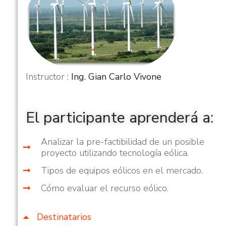
Instructor :
Ing. Gian Carlo Vivone
Curso: Eficiencia Energética 
Sistemas de Aire Comprimid
masa
El participante aprenderá a:
Energías Renovables
Analizar la pre-factibilidad de un posible
proyecto utilizando tecnología eólica.
Tipos de equipos eólicos en el mercado.
Cómo evaluar el recurso eólico.
Destinatarios